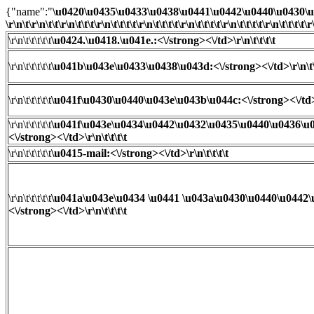
{"name":"
\u0420\u0435\u0433\u0438\u0441\u0442\u0440\u0430\u
\r\n\t\r\n\t\t\r\n\t\t\t\r\n\t\t\t\t\r\n\t\t\t\t\r\n\t\t\t\t\r\n\t\t\t\t\r\n\t\t\t\t\r\
\r\n\t\t\t\t\t
\u0424.\u0418.\u041e.:<\/strong><\/td>\r\n\t\t\t\t
\r\n\t\t\t\t\t
\u041b\u043e\u0433\u0438\u043d:<\/strong><\/td>\r\n\t\t
\r\n\t\t\t\t\t
\u041f\u0430\u0440\u043e\u043b\u044c:<\/strong><\/td>\r
\r\n\t\t\t\t\t
\u041f\u043e\u0434\u0442\u0432\u0435\u0440\u0436\u
<\/strong><\/td>\r\n\t\t\t\t
\r\n\t\t\t\t\t
\u0415-mail:<\/strong><\/td>\r\n\t\t\t\t
\r\n\t\t\t\t\t
\u041a\u043e\u0434 \u0441 \u043a\u0430\u0440\u0442
<\/strong><\/td>\r\n\t\t\t\t