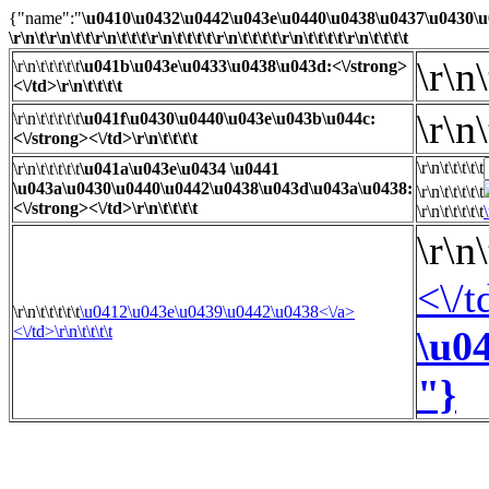
{"name":"
\u0410\u0432\u0442\u043e\u0440\u0438\u0437\u0430\u
\r\n\t\r\n\t\t\r\n\t\t\t\r\n\t\t\t\t\r\n\t\t\t\t\r\n\t\t\t\t\r\n\t\t\t\t
\r\n\
\r\n\t\t\t\t\t
\u041b\u043e\u0433\u0438\u043d:<\/strong>
<\/td>\r\n\t\t\t\t
\r\n\
\r\n\t\t\t\t\t
\u041f\u0430\u0440\u043e\u043b\u044c:
<\/strong><\/td>\r\n\t\t\t\t
\r\n\t\t\t\t\t
\r\n\t\t\t\t\t
\u041a\u043e\u0434 \u0441
\u043a\u0430\u0440\u0442\u0438\u043d\u043a\u0438:
\r\n\t\t\t\t\t
<\/strong><\/td>\r\n\t\t\t\t
\r\n\t\t\t\t\t
\r\n\
<\/t
\r\n\t\t\t\t\t
\u0412\u043e\u0439\u0442\u0438<\/a>
<\/td>\r\n\t\t\t\t
\u0
"}