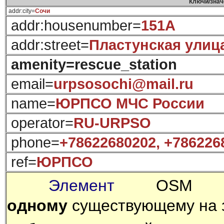
Ключи/знач
addr:city=
Сочи
addr:housenumber=
151А
addr:street=
Пластунская улиц
amenity=rescue_station
email=
urpsosochi@mail.ru
name=
ЮРПСО МЧС России
operator=
RU-URPSO
phone=
+78622680202,
+7862
26
ref=
ЮРПСО
Элемент
OSM дол
одному
существующему на з